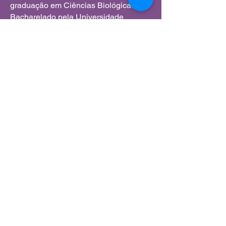
graduação em Ciências Biológicas
Bacharelado pela Universidade
Federal do Rio Grande (2011),
graduação em Formação Pedagógica
de Docentes -R2- Biologia pelo
Claretiano - Centro de Estudos (2013).
Atualmente pesquisa temas
relacionados a Educação Científica,
Trilhas de Aprendizagem e Educação
em Ciências vinculada ao Grupo de
Pesquisa CIEFI - Comunidade de
Indagação em Ensino de Física
Interdisciplinar, da FURG.
Simone Mumbach
- Doutoranda no
Programa de Pós-Graduação em
Educação em Ciências pela
Universidade Federal do Rio Grande
(FURG). Mestre em Ensino de Ciências
Exatas pela Universidade Federal do