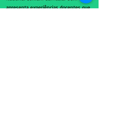
apresenta experiências docentes que
dialogam com esses letramentos e a
formação do estudante em todas as
suas perspectivas. Espera-se que a
partir dessas experiências e reflexões
os professores sintam-se provocados
a conhecer mais sobre as temáticas e
as utilizem como inspiração para sua
ação docente.
Download