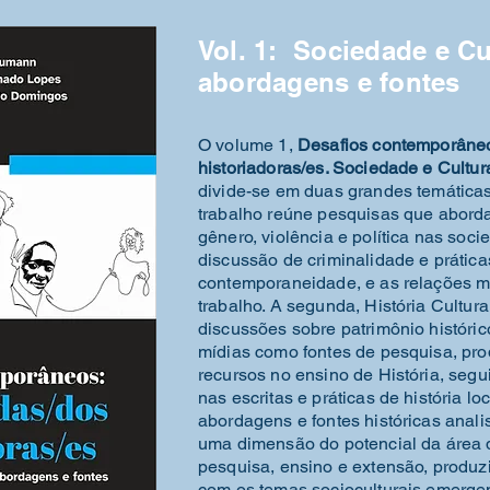
Vol. 1: Sociedade e Cu
abordagens e fontes
O volume 1,
Desafios contemporâneo
historiadoras/es. Sociedade e Cultur
divide-se em duas grandes temáticas.
trabalho reúne pesquisas que abord
gênero, violência e política nas soc
discussão de criminalidade e prática
contemporaneidade, e as relações m
trabalho. A segunda, História Cultural
discussões sobre patrimônio históric
mídias como fontes de pesquisa, pr
recursos no ensino de História, seg
nas escritas e práticas de história lo
abordagens e fontes históricas anal
uma dimensão do potencial da área 
pesquisa, ensino e extensão, produ
com os temas socioculturais emerge