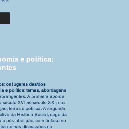
d
nomia e política:
ontes
s: os lugares das/dos
a e política: temas, abordagens
 abrangentes. A primeira aborda
o século XVI ao século XXI, nos
ção, terras e política. A segunda
ctiva da História Social, seguida
 o pós-abolição, com ênfase no
ntra-se nas discussões no