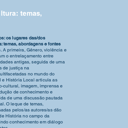
ltura: temas,
s: os lugares das/dos
a: temas, abordagens e fontes
 A primeira, Gênero, violência e
am o entrelaçamento entre
iedades antigas, seguida de uma
s de justiça na
ultifacetadas no mundo do
 e História Local articula as
o-cultural, imagem, imprensa e
odução de conhecimento e
uida de uma discussão pautada
cal. O leque de temas,
isadas pelos/as autores/as dão
de História no campo da
zindo conhecimento em diálogo
ntes.