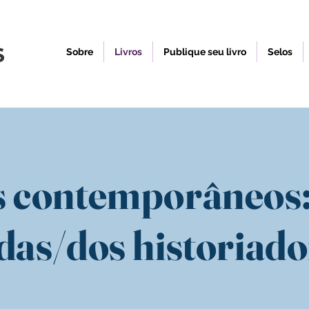
Sobre
Livros
Publique seu livro
Selos
s contemporâneos:
das/dos historiad