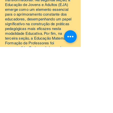
Educação de Jovens e Adultos (EJA)
emerge como um elemento essencial
para o aprimoramento constante dos
educadores, desempenhando um papel
significativo na construção de práticas
pedagógicas mais eficazes nesta
modalidade Educativa. Por fim, na
terceira seção, a Educação Matemática e
Formação de Professores foi
empreendida. Cada capítulo revela um
compromisso unificado com a inovação
no ensino da Matemática, destacando-se
por explorar métodos variados e
tecnologias para enriquecer o
aprendizado dos estudantes. A
interligação entre teoria e prática é
ressaltada de maneira consistente,
sublinhando a importância de aproximar a
formação acadêmica das demandas
reais das escolas, promovendo uma
sinergia benéfica entre a universidade e o
ambiente escolar.