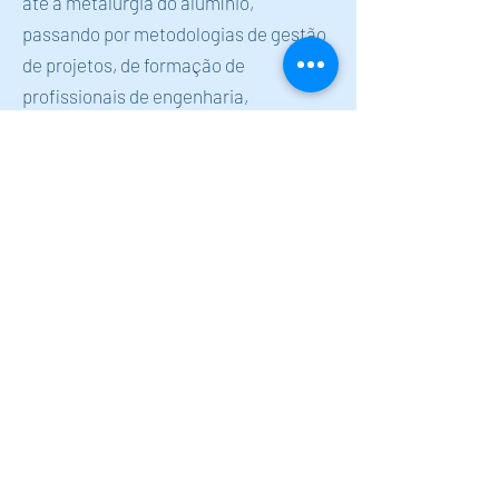
até a metalurgia do alumínio,
passando por metodologias de gestão
de projetos, de formação de
profissionais de engenharia,
simulação operacional e soluções para
agricultura sustentável pela utilização
de carvão de bambus. Esperamos que
esta coleção, que se inicia agora,
possa ser um reflexo da imensa
diversidade que é a engenharia.
Desejamos uma proveitosa leitura!
Os organizadores
Editora Casaletras