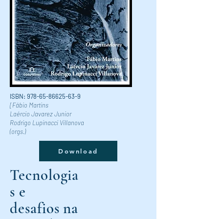
ISBN:
978-65-86625-63-9
[Fábio Martins
Laércio Javarez Junior
Rodrigo Lupinacci Villanova
(orgs.)
Download
Tecnologia
s e
desafios na